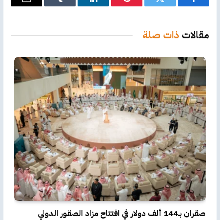
فيسبوك
تويتر
بينتيريست
لينكدإن
Tumblr
البريد
الإلكترو
مقالات
ذات صلة
صقران بـ144 ألف دولار في افتتاح مزاد الصقور الدولي