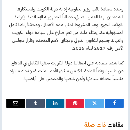
وجدد سعادة نائب وزير الخارجية إدانة دولة الكويت واستنكارها
الشديدين لهذا العمل العدائي، مطالباً الجمهورية الإسلامية الإيرانية
بالوقف الفوري وغير المشروط لمثل هذه الأعمال، ومحمّلاً إياها كامل
المسؤولية عمّا يمثله ذلك من تعدٍ صارخ على سيادة دولة الكويت
وانتهاك جسيم للقانون الدولي وميثاق الأمم المتحدة وقرار مجلس
الأمن رقم 2817 لعام 2026.
كما شدد سعادته على احتفاظ دولة الكويت بحقها الكامل في الدفاع
عن نفسها، وفقاً للمادة 51 من ميثاق الأمم المتحدة، واتخاذ ما تراه
مناسباً لحماية سيادتها وأمن شعبها والمقيمين على أراضيها.
فيسبوك
تويتر
بينتيريست
لينكدإن
Tumblr
البريد
الإلكترو
مقالات
ذات صلة