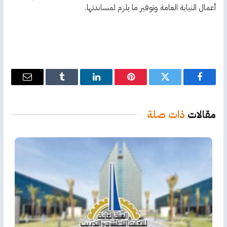
أعمال النيابة العامة وتوفير ما يلزم لمساندتها.
فيسبوك
تويتر
بينتيريست
لينكدإن
Tumblr
البريد
الإلكترو
مقالات
ذات صلة