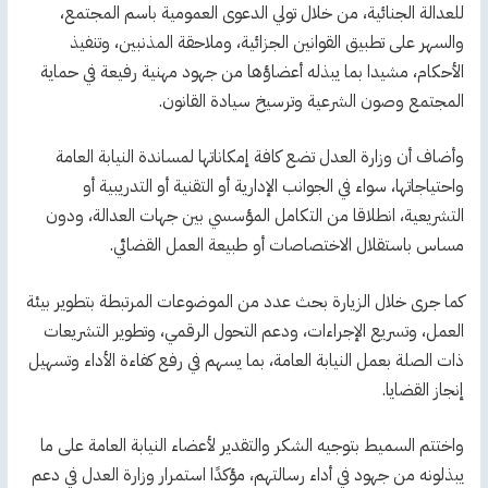
للعدالة الجنائية، من خلال تولي الدعوى العمومية باسم المجتمع،
والسهر على تطبيق القوانين الجزائية، وملاحقة المذنبين، وتنفيذ
الأحكام، مشيدا بما يبذله أعضاؤها من جهود مهنية رفيعة في حماية
المجتمع وصون الشرعية وترسيخ سيادة القانون.
وأضاف أن وزارة العدل تضع كافة إمكاناتها لمساندة النيابة العامة
واحتياجاتها، سواء في الجوانب الإدارية أو التقنية أو التدريبية أو
التشريعية، انطلاقا من التكامل المؤسسي بين جهات العدالة، ودون
مساس باستقلال الاختصاصات أو طبيعة العمل القضائي.
كما جرى خلال الزيارة بحث عدد من الموضوعات المرتبطة بتطوير بيئة
العمل، وتسريع الإجراءات، ودعم التحول الرقمي، وتطوير التشريعات
ذات الصلة بعمل النيابة العامة، بما يسهم في رفع كفاءة الأداء وتسهيل
إنجاز القضايا.
واختتم السميط بتوجيه الشكر والتقدير لأعضاء النيابة العامة على ما
يبذلونه من جهود في أداء رسالتهم، مؤكدًا استمرار وزارة العدل في دعم