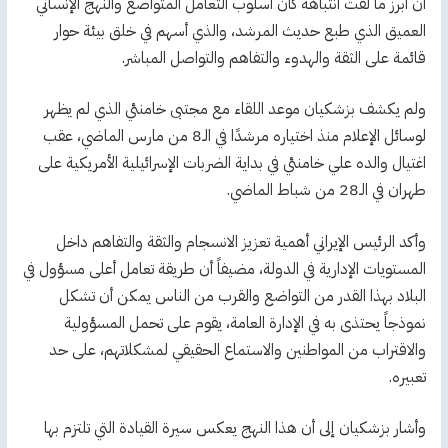
أن أبرز ما لفت انتباهه كان أسلوب التعامل المتواضع والنهج الإنساني
العميق الذي طبع حديث المرشد، والذي أسهم في خلق بيئة حوار
قائمة على الثقة والهدوء والتفاهم والتواصل المباشر.
ولم يكشف بزشكيان موعد اللقاء مع مجتبى خامنئي الذي لم يظهر
لوسائل الإعلام منذ اختياره مرشدًا في الـ8 من مارس الماضي، عقب
اغتيال والده علي خامنئي في بداية الضربات الإسرائيلية الأمريكية على
طهران في الـ28 من شباط الماضي.
وأكد الرئيس الإيراني أهمية تعزيز الانسجام والثقة والتفاهم داخل
المستويات الإدارية في الدولة، مضيفاً أن طريقة تعامل أعلى مسؤول في
البلاد بهذا القدر من التواضع والقرب من الناس يمكن أن تشكل
نموذجاً يحتذى به في الإدارة العامة، يقوم على تحمل المسؤولية
والاقتراب من المواطنين والاستماع الحقيقي لمشكلاتهم، على حد
تعبيره.
وأشار بزشكيان إلى أن هذا النهج يعكس سيرة القيادة التي تلتزم بها