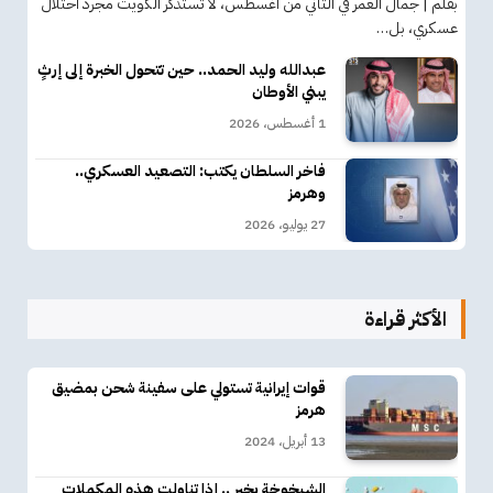
بقلم | جمال العمر في الثاني من أغسطس، لا تستذكر الكويت مجرد احتلال
عسكري، بل…
عبدالله وليد الحمد.. حين تتحول الخبرة إلى إرثٍ
يبني الأوطان
1 أغسطس، 2026
فاخر السلطان يكتب: التصعيد العسكري..
وهرمز
27 يوليو، 2026
الأكثر قراءة
قوات إيرانية تستولي على سفينة شحن بمضيق
هرمز
13 أبريل، 2024
الشيخوخة بخير .. إذا تناولت هذه المكملات