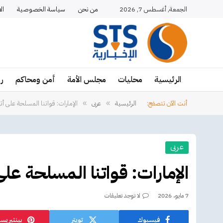
الجمعة, أغسطس 7, 2026
من نحن
سياسة الخصوصية
ال
الرئيسية
محليات
مجلس الأمة
أمن ومحاكم
ر
أنت الآن تتصفح:
الرئيسية
عربى
الإمارات: قواتنا المسلحة على أت
»
»
عربى
الإمارات: قواتنا المسلحة عل
7 مايو، 2026
لا توجد تعليقات
فيسبوك
تويتر
بينتيريس