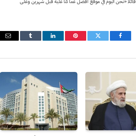
ئلا «نحن اليوم في موقع أفضل عما كنا عليه قبل شهرين وعلى
فيسبوك
تويتر
بينتيريست
لينكدإن
Tumblr
البري
الإل