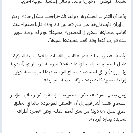
لشبكة “فوكس” الإخبارية وعدة وسائل إعلامية أميركية أخرى.
وأكد أن القدرات العسكرية الإيرانية قد «تراجعت بشكل حاد». وذكر
أن إيران دأبت تاريخيا على نشر «ما بين 20 و40 قاربا صغيرا» عند
قيامها بمضايقة السفن في المضيق«، مضيفاً»اليوم لم نرصد سوى
ستة قوارب فقط وقد قمنا بتحييدها بسرعة”.
وأضاف «نحن نمتلك قدرا هائلا من القدرات والقوة النارية المركزة
داخل المضيق وحوله بما في ذلك 864 مروحية من طرازي (أباتشي)
و(سيهوك) والتي استخدمت صباح اليوم تحديدا لتحييد ستة قوارب
إيرانية صغيرة كانت تهدد حركة الملاحة التجارية».
ومن جانبها نشرت «سنتكوم» تصريحات إضافية لكوبر خلال المؤتمر
الصحافي نفسه أشار فيها إلى أن «السفن الموجودة حاليا في الخليج
العربي تمثل 87 دولة من شتى أنحاء العالم، وهي «مجرد أطراف
محايدة ومارة أبرياء».