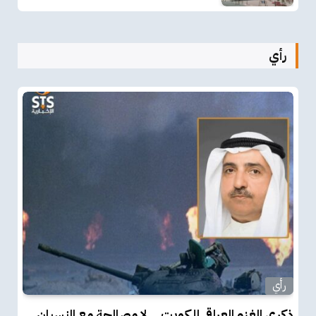
رأي
رأي
ذكرى الغزو العراقي للكويت… لا مصالحة مع النسيان