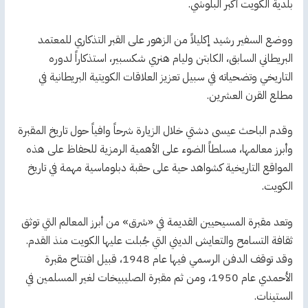
بلدية الكويت أكبر البلوشي.
ووضع السفير رشيد إكليلاً من الزهور على القبر التذكاري للمعتمد
البريطاني السابق، الكابتن وليام هنري شكسبير، استذكاراً لدوره
التاريخي وتضحياته في سبيل تعزيز العلاقات الكويتية البريطانية في
مطلع القرن العشرين.
وقدم الباحث عيسى دشتي خلال الزيارة شرحاً وافياً حول تاريخ المقبرة
وأبرز معالمها، مسلطاً الضوء على الأهمية الرمزية للحفاظ على هذه
المواقع التاريخية كشواهد حية على حقبة دبلوماسية مهمة في تاريخ
الكويت.
وتعد مقبرة المسيحيين القديمة في «شرق» من أبرز المعالم التي توثق
ثقافة التسامح والتعايش الديني التي جُبلت عليها الكويت منذ القدم.
وقد توقف الدفن الرسمي فيها عام 1948، قبيل افتتاح مقبرة
الأحمدي عام 1950، ومن ثم مقبرة الصليبيخات لغير المسلمين في
الستينات.