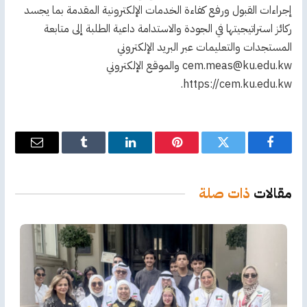
إجراءات القبول ورفع كفاءة الخدمات الإلكترونية المقدمة بما يجسد
ركائز استراتيجيتها في الجودة والاستدامة داعية الطلبة إلى متابعة
المستجدات والتعليمات عبر البريد الإلكتروني
cem.meas@ku.edu.kw والموقع الإلكتروني
https://cem.ku.edu.kw.
فيسبوك
تويتر
بينتيريست
لينكدإن
Tumblr
البريد
الإلكترو
مقالات
ذات صلة