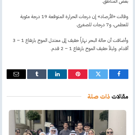
بعض المناطق.
وقالت «الأرصاد» إن درجات الحرارة المتوقعة 19 درجة مئوية
للعظمى، و7 درجات للصغرى.
وأضافت أن حالة البحر نهاراً خفيف إلى معتدل الموج بارتفاع 1 – 3
أقدام. وليلاً خفيف الموج بارتفاع 1 – 2 قدم.
فيسبوك
تويتر
بينتيريست
لينكدإن
Tumblr
البريد
الإلكترو
مقالات
ذات صلة