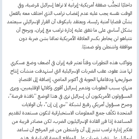
داخليًا لتجنُّب صفقة أمريكية-إيرانية لا تراها إسرائيل مُرضية، وفي
الوقت نفسه يجب عليه عدم إغضاب ترامب الذي اختلف معه بالفعل
بشأن قضايا أمنية رئيسة، ويعتقد بانيكوف أن القرار الإسرائيلي سيعتمد
بشكل أساسي على ما تتفق عليه إدارة ترامب مع إيران، ويرجح أن
نتنياهو لن يخاطر بكسر العلاقة الأمريكية تمامًا بشن ضربة دون
موافقة واشنطن ولو ضمنيًا.
وتواكب هذه التطورات وقتاً تعتبر فيه إيران في أضعف وضع عسكري
لها منذ عقود، عقب الضربات الإسرائيلية التي استهدفت منشآت إنتاج
صواريخها ودفاعاتها الجوية في أكتوبر الماضي، إضافة إلى اقتصادٍ
منهكٍ بسبب العقوبات وتدمير إسرائيل أقوى وكلائها الإقليميين، ويرى
المسؤولون الأمريكيون أن إسرائيل ترى في هذا الوضع “نافذة فرصة”،
وصرح مسؤول أمريكي رفيع لشبكة “سي إن إن”، بأن الولايات
المتحدة تكثّف جمع المعلومات الاستخباراتية لتكون مستعدة لتقديم
المساعدة إذا قرر القادة الإسرائيليون الضرب، لكن مصادر قريبة من
تفكير إدارة ترامب تشير إلى أن واشنطن من غير المرجّح أن تساعد
إسرائيل على تنفيذ ضربات على المواقع النووية الإيرانية في هذه