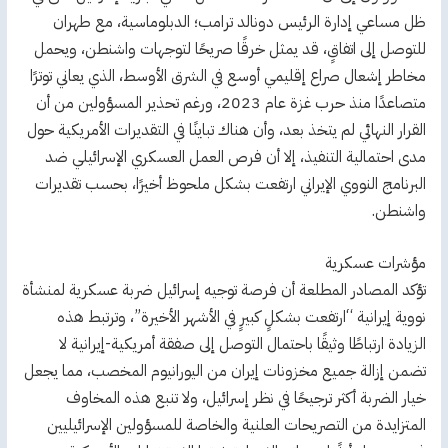
ظل مساعي إدارة الرئيس دونالد ترامب؛ الدبلوماسية، مع طهران
للتوصل إلى اتفاقٍ، قد يمثل خرقًا صريحًا لتوجهات واشنطن، ويحمل
مخاطر إشعال صراع إقليمي أوسع في الشرق الأوسط، الذي يعاني توترًا
متصاعدًا منذ حرب غزة عام 2023، ورغم تحذير المسؤولين من أن
القرار النهائي لم يتخذ بعد، وأن هناك تباينًا في التقديرات الأمريكية حول
مدى احتمالية التنفيذ، إلا أن فرص العمل العسكري الإسرائيلي ضد
البرنامج النووي الإيراني ارتفعت بشكل ملحوظ أخيرًا، بحسب تقديرات
واشنطن.
مؤشرات عسكرية
تؤكد المصادر المطلعة أن فرصة توجيه إسرائيل ضربة عسكرية لمنشأة
نووية إيرانية “ارتفعت بشكلٍ كبيرٍ في الأشهر الأخيرة”، وترتبط هذه
الزيادة ارتباطًا وثيقًا باحتمال التوصل إلى صفقة أمريكية-إيرانية لا
تضمن إزالة جميع مخزونات إيران من اليورانيوم المخصب، مما يجعل
خيار الضربة أكثر ترجيحًا في نظر إسرائيل، ولا تنبع هذه المخاوف
المتزايدة من التصريحات العلنية والخاصة للمسؤولين الإسرائيليين