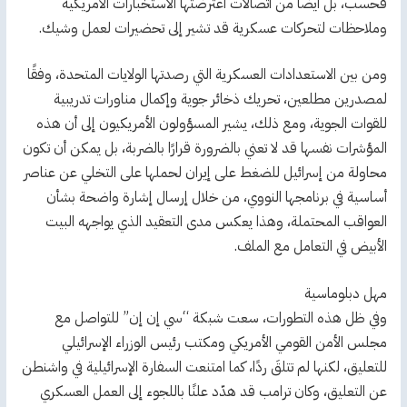
فحسب، بل أيضًا من اتصالات اعترضتها الاستخبارات الأمريكية
وملاحظات لتحركات عسكرية قد تشير إلى تحضيرات لعمل وشيك.
ومن بين الاستعدادات العسكرية التي رصدتها الولايات المتحدة، وفقًا
لمصدرين مطلعين، تحريك ذخائر جوية وإكمال مناورات تدريبية
للقوات الجوية، ومع ذلك، يشير المسؤولون الأمريكيون إلى أن هذه
المؤشرات نفسها قد لا تعني بالضرورة قرارًا بالضربة، بل يمكن أن تكون
محاولة من إسرائيل للضغط على إيران لحملها على التخلي عن عناصر
أساسية في برنامجها النووي، من خلال إرسال إشارة واضحة بشأن
العواقب المحتملة، وهذا يعكس مدى التعقيد الذي يواجهه البيت
الأبيض في التعامل مع الملف.
مهل دبلوماسية
وفي ظل هذه التطورات، سعت شبكة “سي إن إن” للتواصل مع
مجلس الأمن القومي الأمريكي ومكتب رئيس الوزراء الإسرائيلي
للتعليق، لكنها لم تتلقَ ردًا، كما امتنعت السفارة الإسرائيلية في واشنطن
عن التعليق، وكان ترامب قد هدّد علنًا باللجوء إلى العمل العسكري