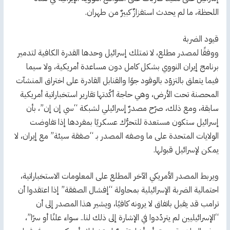
اللحظة، ما لم يحدث استفزازٌ كبيرٌ من طهران.
قيود الضربة
ووفقًا لمصدر مطلع، لا تمتلك إسرائيل وحدها القدرة الكافية لتدمير
برنامج إيران النووي بشكل كامل دون مساعدة أمريكية، ولا سيما
فيما يتعلق بالتزوّد بالوقود جوًا والقنابل القادرة على اختراق المنشآت
المحصنة تحت الأرض، وهي حاجة أكّدتها تقارير استخباراتية أمريكية
سابقة، ومع ذلك، صرّح مصدرٌ إسرائيلي لشبكة “سي إن إن”، بأن
إسرائيل ستكون مستعدة للتحرُّك عسكريًا بمفردها إذا تفاوضت
الولايات المتحدة على ما وصفه المصدر بـ “صفقة سيئة” مع إيران، لا
يمكن لإسرائيل قبولها.
ويربط المصدر الأمريكي الآخر المطلع على المعلومات الاستخباراتية،
احتمالية الضربة الإسرائيلية بمحاولة “إفشال الصفقة” إذا اعتقدوا أن
ترامب قد يقبل باتفاق لا يرونه كافيًا، ويشير هذا المصدر إلى أن
“الإسرائيليين لم يتردّدوا في الإشارة إلى ذلك لنا.. سواء علنًا أو سرًا”،