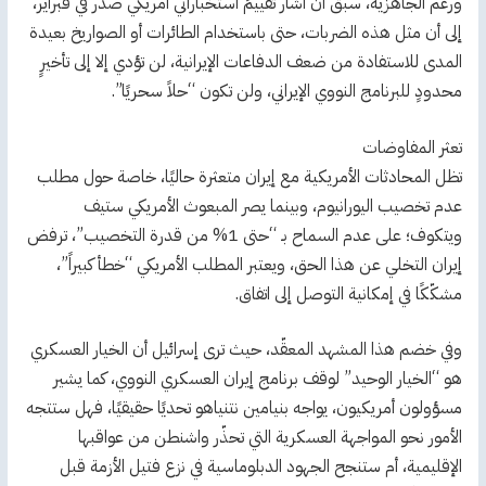
ورغم الجاهزية، سبق أن أشار تقييمٌ استخباراتي أمريكي صدر في فبراير،
إلى أن مثل هذه الضربات، حتى باستخدام الطائرات أو الصواريخ بعيدة
المدى للاستفادة من ضعف الدفاعات الإيرانية، لن تؤدي إلا إلى تأخيرٍ
محدودٍ للبرنامج النووي الإيراني، ولن تكون “حلاً سحريًا”.
تعثر المفاوضات
تظل المحادثات الأمريكية مع إيران متعثرة حاليًا، خاصة حول مطلب
عدم تخصيب اليورانيوم، وبينما يصر المبعوث الأمريكي ستيف
ويتكوف؛ على عدم السماح بـ “حتى 1% من قدرة التخصيب”، ترفض
إيران التخلي عن هذا الحق، ويعتبر المطلب الأمريكي “خطأ كبيراً”،
مشكّكًا في إمكانية التوصل إلى اتفاق.
وفي خضم هذا المشهد المعقّد، حيث ترى إسرائيل أن الخيار العسكري
هو “الخيار الوحيد” لوقف برنامج إيران العسكري النووي، كما يشير
مسؤولون أمريكيون، يواجه بنيامين نتنياهو تحديًا حقيقيًا، فهل ستتجه
الأمور نحو المواجهة العسكرية التي تحذّر واشنطن من عواقبها
الإقليمية، أم ستنجح الجهود الدبلوماسية في نزع فتيل الأزمة قبل