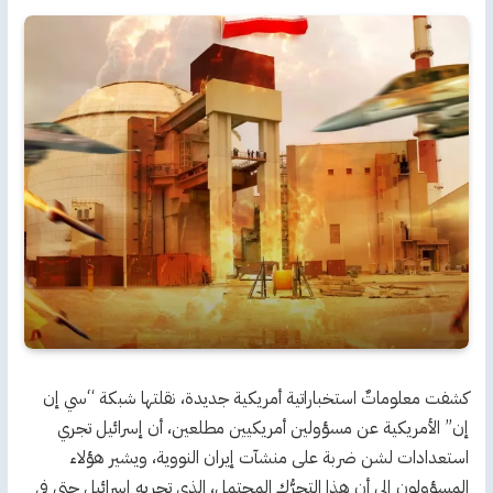
كشفت معلوماتٌ استخباراتية أمريكية جديدة، نقلتها شبكة “سي إن
إن” الأمريكية عن مسؤولين أمريكيين مطلعين، أن إسرائيل تجري
استعدادات لشن ضربة على منشآت إيران النووية، ويشير هؤلاء
المسؤولون إلى أن هذا التحرُّك المحتمل، الذي تجريه إسرائيل حتى في