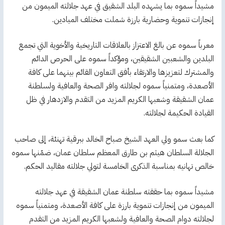
مشيداً سموه بما يشهده البلد الشقيق في عهد جلالته الميمون من
إنجازات تنموية وحضارية بارزة شملت مختلف الميادين.
معرباً سموه عن بالغ الاعتزاز بالعلاقات التاريخية والأخوية التي تجمع
البلدين والشعبين الشقيقين، ومؤكداً سموه على الحرص الدائم
والمشترك لتعزيزها والارتقاء بأفق التعاون القائم بينهما على كافة
الأصعدة، ومتمنياً سموه لجلالته وافر الصحة والعافية ولسلطنة
عمان الشقيقة وشعبها الكريم المزيد من التقدم والازدهار في ظل
القيادة الحكيمة لجلالته.
كما بعث سمو ولي العهد الشيخ صباح الخالد ببرقية تهنئة، إلى صاحب
الجلالة السلطان هيثم بن طارق المعظم سلطان عمان، ضمّنها سموه
خالص تهانيه بمناسبة الذكرى الخامسة لتولي جلالته مقاليد الحكم.
مشيداً سموه بما حققته سلطنة عمان الشقيقة في عهد جلالته
الميمون من إنجازات تنموية بارزة على كافة الأصعدة، ومتمنياً سموه
لجلالته دوام الصحة والعافية ولشعبها الكريم المزيد من التقدم