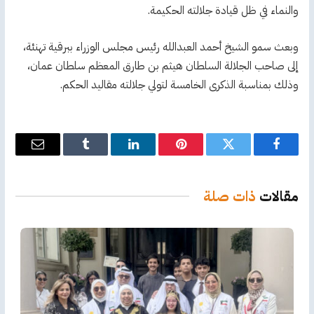
والنماء في ظل قيادة جلالته الحكيمة.
وبعث سمو الشيخ أحمد العبدالله رئيس مجلس الوزراء ببرقية تهنئة،
إلى صاحب الجلالة السلطان هيثم بن طارق المعظم سلطان عمان،
وذلك بمناسبة الذكرى الخامسة لتولي جلالته مقاليد الحكم.
فيسبوك
تويتر
بينتيريست
لينكدإن
Tumblr
البريد
الإلكترو
مقالات
ذات صلة