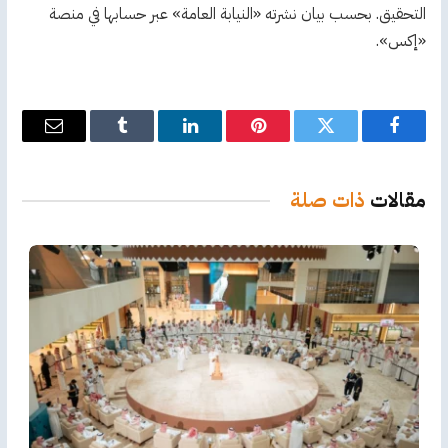
التحقيق. بحسب بيان نشرته «النيابة العامة» عبر حسابها في منصة
«إكس».
فيسبوك
تويتر
بينتيريست
لينكدإن
Tumblr
البريد
الإلكترو
مقالات
ذات صلة