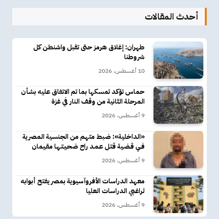
أحدث المقالات
طهران: إغلاق هرمز حتى تقبل واشنطن كل
شروطنا
10 أغسطس، 2026
حماس تؤكد تمسكها بما تم الاتفاق عليه بشأن
المرحلة الثانية من وقف النار في غزة
9 أغسطس، 2026
«الداخلية»: ضبط متهم من الجنسية المصرية
فـي قـضـية قتـل عـمـد راح ضحـيـتـهـا مقـيمان
9 أغسطس، 2026
معهد الدراسات الأفروآسيوية بمصر يفتح أبوابه
لراغبي الدراسات العليا
9 أغسطس، 2026