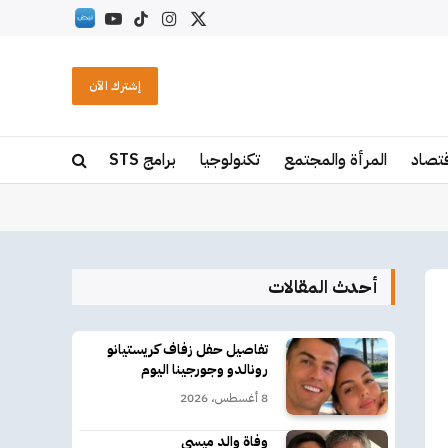
X
الانستغرام
تيكتوك
يوتيوب
RSS
(Twitter)
إشترك الآن
قتصاد
المرأة والمجتمع
تكنولوجيا
برامج STS
أحدث المقالات
تفاصيل حفل زفاف كريستيانو
رونالدو وجورجينا اليوم
8 أغسطس، 2026
وفاة والد ميسي