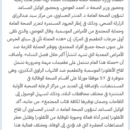
وحضور وزير الصحة د. أحمد العوضي، وبحضور الوكيل المساعد
لشؤون الصحة العامة د. المنذر الحساوي، من مركز سيد عبدالرزاق
الزلزلة الصحي، وذلك في إطار الجهود المستمرة لتعزيز الصحة العامة
وحماية المجتمع من الأمراض الموسمية. وقال العوضي، والذي تلقى
أولى جرعات التطعيم في المركز، إن «هذه الحملة تأتي في سياق الحرص
على صون صحة جميع أفراد المجتمع، وتوفير الحماية اللازمة ضد
الأمراض المعدية التي تشهد انتشاراً أكبر خلال فصل الشتاء». وأضاف،
أن «حملة هذا العام تشتمل على تطعيمات مهمة وضرورية تشمل
لقاح الأنفلونزا الموسمية والتطعيم ضد الالتهاب الرئوي البكتيري، وهي
متوفرة في 57 موقعًا موزعًا على أقسام الصحة الوقائية في
المستشفيات، بالإضافة إلى العديد من مراكز الرعاية الصحية الأولية
المنتشرة في مختلف محافظات البلاد، وذلك لتسهيل الوصول إلى
اللقاحات وضمان توفيرها لكافة فئات المجتمع». من جانبه، أكد
الوكيل المساعد لشؤون الصحة العامة د. المنذر الحساوي أن لقاح
الأنفلونزا يُعتبر أداة فعالة وحيوية للوقاية من الأنفلونزا وتقليل خطر
المضاعفات الخطيرة التي قد تؤدي إلى الوفاة، وتختلف فعالية هذا