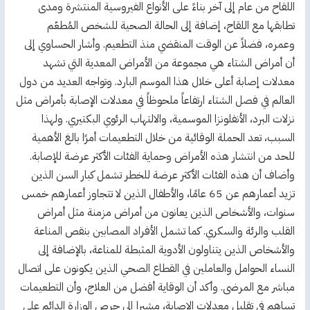
اللقاح من عام إلى آخر بناءً على الأنواع الفيروسية المنتشرة ومدى
تطابقها مع اللقاح، إضافة إلى الحالة الصحية للشخص المُطعّم
وعمره، فضلاً عن الوقت المنقضي منذ التطعيم. وأشار الحساوي إلى
أن أمراض الشتاء هي مجموعة من الأمراض المعدية التي تشهد
معدلات إصابة أعلى خلال هذا الموسم البارد. وتواجه العديد من دول
العالم في فصل الشتاء ارتفاعاً ملحوظاً في معدلات الإصابة بأمراض مثل
نزلات البرد، الأنفلونزا الموسمية، والالتهاب الرئوي البكتيري. ولهذا
السبب، تعد الحملة الوقائية من خلال التطعيمات أمرًا بالغ الأهمية
للحد من انتشار هذه الأمراض وحماية الفئات الأكثر عرضة للإصابة.
وأضاف أن هذه الفئات الأكثر عرضة للخطر تشمل كبار السن الذين
تزيد أعمارهم عن 65 عامًا، والأطفال الذين لا تتجاوز أعمارهم خمس
سنوات، والأشخاص الذين يعانون من أمراض مزمنة مثل أمراض
القلب والرئة والسكري. كما تشمل الأفراد المصابين بنقص المناعة
والأشخاص الذين يتناولون الأدوية المثبطة للمناعة، بالإضافة إلى
النساء الحوامل والعاملين في القطاع الصحي الذين يكونون على اتصال
مباشر مع المرضى. وأكد أن الوقاية أفضل من العلاج، وأن التطعيمات
تساهم في تقليل معدلات الإصابة، مشيرا إلى حرص الوزارة الدائم على