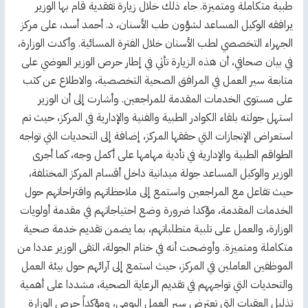
طبية متكاملة ومتميزة. جاء ذلك خلال زيارة تفقدية قام بها الوزير
يرافقه الوكيل المساعد لشؤون طب الأسنان، د. أحمد أسد، على مركز
الجهراء التخصصي لطب الأسنان خلال الفترة المسائية. وأكدت الوزارة،
في بيان صحافي، أن هذه الزيارة تأتي في إطار حرص الوزير العوضي على
متابعة سير العمل في المرافق الصحية التخصصية، والاطلاع عن كثب
على مستوى الخدمات المقدمة للمراجعين. وأشارت إلى أن الوزير
استهل جولته بلقاء الكوادر الطبية والفنية والإدارية في المركز، حيث تم
استعراض الإنجازات التي حققها المركز، إضافة إلى التحديات التي تواجه
الطواقم الطبية والإدارية في تأدية مهامها على أكمل وجه، كما أجرى
الوزير والوكيل المساعد جولة ميدانية داخل أقسام المركز المختلفة،
حيث تفاعل مع المراجعين واستمع إلى ملاحظاتهم واقتراحاتهم حول
الخدمات المقدمة، مؤكدا ضرورة وضع احتياجاتهم في مقدمة أولويات
الوزارة، والعمل على تلبية متطلباتهم، بما يضمن تقديم خدمة صحية
متكاملة ومتميزة. وأوضحت أنه في ختام الجولة، التقى الوزير عددا من
الموظفين العاملين في المركز، حيث استمع إلى آرائهم حول بيئة العمل
والتحديات التي تواجههم في تقديم الرعاية الصحية، مشددا على أهمية
تذليل العقبات التي تعترض سير العمل اليومي، ومؤكداً حرص الوزارة