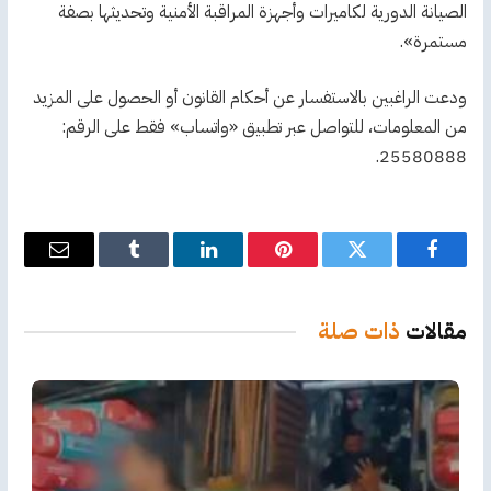
الصيانة الدورية لكاميرات وأجهزة المراقبة الأمنية وتحديثها بصفة
مستمرة».
ودعت الراغبين بالاستفسار عن أحكام القانون أو الحصول على المزيد
من المعلومات، للتواصل عبر تطبيق «واتساب» فقط على الرقم:
25580888.
فيسبوك
تويتر
بينتيريست
لينكدإن
Tumblr
البريد
الإلكترو
مقالات
ذات صلة