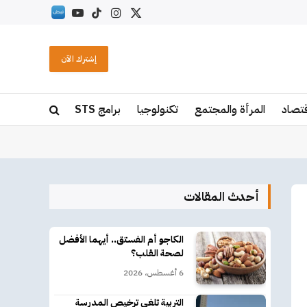
X
الانستغرام
تيكتوك
يوتيوب
RSS
(Twitter)
إشترك الآن
قتصاد
المرأة والمجتمع
تكنولوجيا
برامج STS
أحدث المقالات
الكاجو أم الفستق.. أيهما الأفضل
لصحة القلب؟
6 أغسطس، 2026
التربية تلغي ترخيص المدرسة