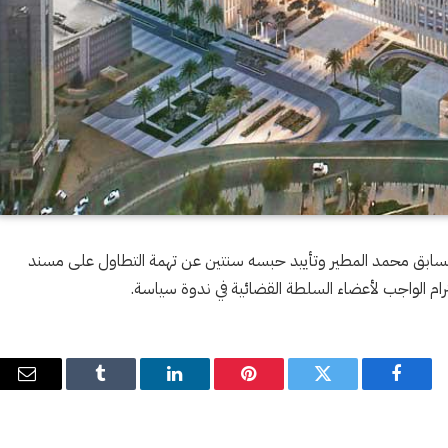
سابق محمد المطير وتأييد حبسه سنتين عن تهمة التطاول على مسند
ترام الواجب لأعضاء السلطة القضائية في ندوة سياسة.
فيسبوك
تويتر
بينتيريست
لينكدإن
Tumblr
البري
الإل