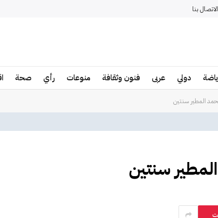
لاتصال بنا
ياضة
دولي
عربى
فنون وثقافة
منوعات
رأي
صحة
ا
حمد المطير سنتين
لمطير سنتين
ت