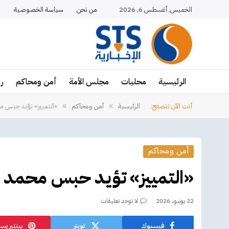
الخميس, أغسطس 6, 2026
من نحن
سياسة الخصوصية
ا
الرئيسية
محليات
مجلس الأمة
أمن ومحاكم
ر
أنت الآن تتصفح:
الرئيسية
أمن ومحاكم
«التمييز» تؤيد حبس م
»
»
أمن ومحاكم
«التمييز» تؤيد حبس محمد ا
22 يونيو، 2026
لا توجد تعليقات
فيسبوك
تويتر
بينتيريس