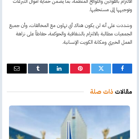
الالتزام بالقوانين واللوائح المنظمة، بما يضمن حماية أموال التبرعات
وتوجيهها إلى مستحقيها.
وشددت على أنه لن يكون هناك أي تهاون مع المخالفات، وأن جميع
الجمعيات مطالبة بالالتزام بالشفافية والحوكمة، حفاظاً على نزاهة
العمل الخيري ومكانة الكويت الإنسانية.
فيسبوك
تويتر
بينتيريست
لينكدإن
Tumblr
البريد
الإلكترو
مقالات
ذات صلة