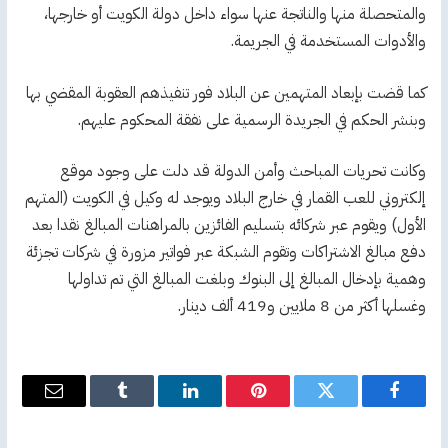
والمتحصلة منها والناتجة عنها سواء داخل دولة الكويت أو خارجها،
والأدوات المستخدمة في الجريمة.
كما قضت بإبعاد المتهمين عن البلاد فور تنفيذهم العقوبة المقضي بها
وبنشر الحكم في الجريدة الرسمية على نفقة المحكوم عليهم.
وكانت تحريات المباحث وأمن الدولة قد دلت على وجود موقع
إلكتروني للعب القمار في خارج البلاد ويوجد له وكيل في الكويت (المتهم
الأول) ويقوم عبر شركائه بتسليم الفائزين بالمراهنات المبالغ نقدا بعد
دفع مبالغ الاشتراكات وتقوم الشبكة عبر فواتير مزورة في شركات تجزئة
وهمية بإدخال المبالغ إلى البنوك وبلغت المبالغ التي تم تداولها
وغسلها أكثر من 8 ملايين و419 ألف دينار.
فيسبوك
تويتر
بينتيريست
لينكدإن
Tumblr
البريد
الإلكترو