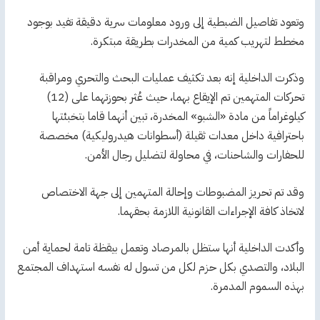
وتعود تفاصيل الضبطية إلى ورود معلومات سرية دقيقة تفيد بوجود
مخطط لتهريب كمية من المخدرات بطريقة مبتكرة.
وذكرت الداخلية إنه بعد تكثيف عمليات البحث والتحري ومراقبة
تحركات المتهمين تم الإيقاع بهما، حيث عُثر بحوزتهما على (12)
كيلوغراماً من مادة «الشبو» المخدرة، تبين أنهما قاما بتخبئتها
باحترافية داخل معدات ثقيلة (أسطوانات هيدروليكية) مخصصة
للحفارات والشاحنات، في محاولة لتضليل رجال الأمن.
وقد تم تحريز المضبوطات وإحالة المتهمين إلى جهة الاختصاص
لاتخاذ كافة الإجراءات القانونية اللازمة بحقهما.
وأكدت الداخلية أنها ستظل بالمرصاد وتعمل بيقظة تامة لحماية أمن
البلاد، والتصدي بكل حزم لكل من تسول له نفسه استهداف المجتمع
بهذه السموم المدمرة.