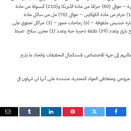
مادة الشبو – حوالي (41) جرامًا من مادة الحشيش المخدرة – حوالي (80) جرامًا من مادة الليريكا و(210) كبسولة من مادة
الليريكا – حوالي (202) جرام من مادة الهيرويين – حوالي (1) جرام من مادة الكوكايين – حوالي (70) مل من سائل مادة
الكيميكال – (507) حبات من مادة الكبتاغون – (2) سيجارة حشيش ملفوفة – (6) زجاجات خمور – (3) جراكل تحتوي على
مواد كحولية -(2) ميزان حساس لوزن المواد المخدرة -سلاح ناري وعدد (39) طلقة ذخيرة حية وعدد (1) مخزن سلاح -ضبط
وإحالتهم إلى جهة الاختصاص، لاستكمال التحقيقات واتخاذ ما يلزم
بط مروجي ومتعاطي المواد المخدرة، مشددة على أنها لن تتهاون في
فيسبوك
تويتر
بينتيريست
لينكدإن
Tumblr
البري
الإل