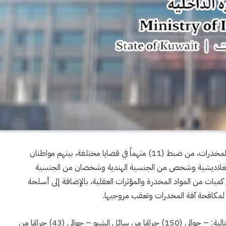
تمكن قطاع الأمن الجنائي ممثلاً في الإدارة العامة لمكافحة المخدرات، من ضبط (11) متهماً في قضايا مختلفة، بينهم مواطنان
غلاديشية وشخص من الجنسية الهندية وشخصان من الجنسية
ميات من المواد المخدرة والمؤثرات العقلية، بالإضافة إلى أسلحة
 لمكافحة آفة المخدرات وتعقب مروجيها.
وقد أسفرت عمليات الضبط عن العثور على المضبوطات التالية: – حوالي (150) جرامًا من سائل الشبو – حوالي (43) جرامًا من