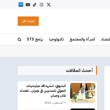
X
الانستغرام
تيكتوك
يوتيوب
RSS
(Twitter)
إشترك الآن
قتصاد
المرأة والمجتمع
تكنولوجيا
برامج STS
أحدث المقالات
البديوي: استهداف ميليشيات
الحوثي للمدنيين في نجران.. اعتداء
غادر وجبان
7 أغسطس، 2026