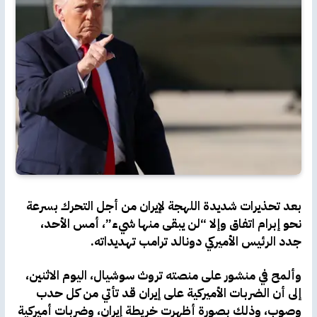
بعد تحذيرات شديدة اللهجة لإيران من أجل التحرك بسرعة
نحو إبرام اتفاق وإلا “لن يبقى منها شيء”، أمس الأحد،
جدد الرئيس الأميركي دونالد ترامب تهديداته.
وألمح في منشور على منصته تروث سوشيال، اليوم الاثنين،
إلى أن الضربات الأميركية على إيران قد تأتي من كل حدب
وصوب، وذلك بصورة أظهرت خريطة إيران، وضربات أميركية