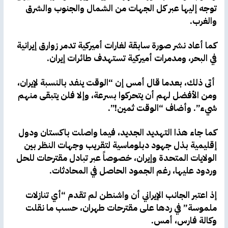
توجه إليها عبر كل الجهات من الشمال والجنوب والشرق
والغرب.
كما أعاد نشر صورة سابقة لغارات أميركية تدمر زوارق إيرانية
في البحر، ومدمرات أميركية تستهدف طائرات إيران.
أتى ذلك، بعدما قال أمس إن “الوقت ينفد بالنسبة لإيران،
ومن الأفضل لهم أن يتحركوا بسرعة، وإلا فلن يتبقى منهم
شيء”. وأضاف “الوقت ثمين!”.
كما جاء هذا التهديد الجديد، فيما واصلت باكستان ودول
إقليمية بذل جهود دبلوماسية لتقريب وجهات النظر بين
الولايات المتحدة وإيران، خصوصاً عبر تبادل مقترحات للحل
وردود عليها، رغم الجمود الحاصل في المحادثات.
إذ اعتبر الجانب الإيراني أن واشنطن لم تقدم “أي تنازلات
ملموسة” في ردها على مقترحات طهران، حسب ما نقلت
وكالة فارس، أمس.