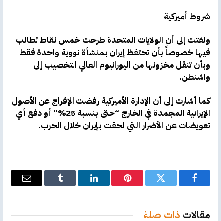
شروط أميركية
ولفتت إلى أن الولايات المتحدة طرحت خمس نقاط تطالب
فيها خصوصاً بأن تحتفظ إيران بمنشأة نووية واحدة فقط
وبأن تنقل مخزونها من اليورانيوم العالي التخصيب إلى
واشنطن.
كما أشارت إلى أن الإدارة الأميركية رفضت الإفراج عن الأصول
الإيرانية المجمدة في الخارج “حتى بنسبة 25%” أو دفع أي
تعويضات عن الأضرار التي لحقت بإيران خلال الحرب.
فيسبوك
تويتر
بينتيريست
لينكدإن
Tumblr
البريد
الإلكترو
مقالات
ذات صلة