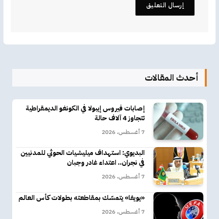
أحدث المقالات
إصابات فيروس إيبولا في الكونغو الديمقراطية
تتجاوز 4 آلاف حالة
7 أغسطس، 2026
البديوي: استهداف ميليشيات الحوثي للمدنيين
في نجران.. اعتداء غادر وجبان
7 أغسطس، 2026
«يويفا» يتمسّك بمقاطعته بطولات كأس العالم
7 أغسطس، 2026