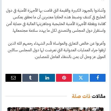
وأشادوا بالجهود الكبيرة والقيمة التي قامت بها الأجهزة الأمنية في دول
الخليج في كشف وضبط هذه الخلايا معتبرين أن ما تحقق يعكس
كفاءة ويقظة الأجهزة الأمنية الخليجية وجاهزيتها العالية في حماية أمن
واستقرار دول المجلس والتصدي لكل ما يهدد سلامة مجتمعاتها.
وأعربوا عن خالص التعازي والمواساة لأسر الشهداء رحمهم الله الذين
ارتقوا جراء العمليات العدوانية التي تعرضت لها دول المجلس سائلين
المولى عز وجل أن يمن بالشفاء العاجل للمصابين.
فيسبوك
تويتر
بينتيريست
لينكدإن
Tumblr
البريد
الإلكترو
مقالات
ذات صلة