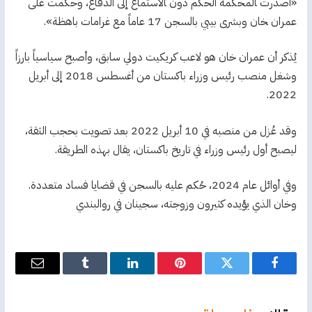
«أصدرت ‍المحكمة الحكم دون ‍الاستماع إلى الدفاع، وحكمت على
عمران ‍خان وبشرى بيبي بالسجن 17 عاماً مع غرامات باهظة».
يُذكر أن عمران خان هو لاعب كريكيت دولي سابق، وأصبح سياسياً بارزاً
وشغل منصب رئيس وزراء باكستان من أغسطس 2018 إلى أبريل
2022.
وقد عُزل من منصبه في 10 أبريل 2022 بعد تصويت بحجب الثقة،
ليصبح أول رئيس وزراء في تاريخ باكستان، يقال بهذه الطريقة.
وفي أوائل عام 2024، حُكم عليه بالسجن في قضايا فساد متعددة.
وخان الذي يؤيده كثيرون وزوجته، سجينان في روالبندي
فيسبوك
تويتر
بينتيريست
لينكدإن
Tumblr
البريد
الإلكترو