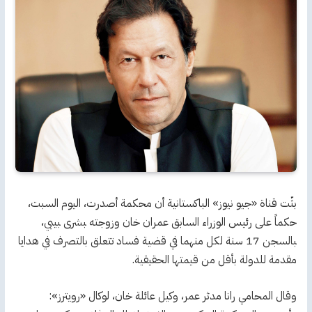
بثّت قناة «جيو ‌نيوز» ‌الباكستانية ‌أن محكمة ​أصدرت، ‌اليوم السبت،
حكماً على رئيس الوزراء السابق عمران ‌خان وزوجته ‍بشرى ‍بيبي،
‍بالسجن 17 سنة لكل منهما في ​قضية فساد تتعلق بالتصرف في هدايا
مقدمة للدولة بأقل من قيمتها الحقيقية.
وقال المحامي ‌رانا مدثر عمر، وكيل عائلة خان، لوكال «رويترز»: