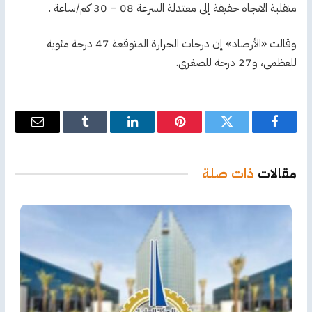
متقلبة الاتجاه خفيفة إلى معتدلة السرعة 08 – 30 كم/ساعة .
وقالت «الأرصاد» إن درجات الحرارة المتوقعة 47 درجة مئوية
للعظمى، و27 درجة للصغرى.
فيسبوك
تويتر
بينتيريست
لينكدإن
Tumblr
البريد
الإلكترو
مقالات
ذات صلة