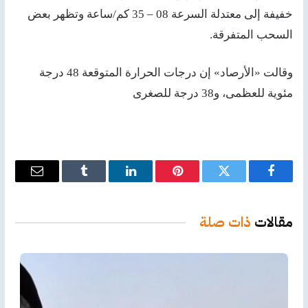
خفيفة إلى معتدلة السرعة 08 – 35 كم/ساعة وتظهر بعض
السحب المتفرقة.
وقالت «الأرصاد» إن درجات الحرارة المتوقعة 48 درجة
مئوية للعظمى، و38 درجة للصغرى
فيسبوك
تويتر
بينتيريست
لينكدإن
Tumblr
البريد
الإلكترو
مقالات
ذات صلة