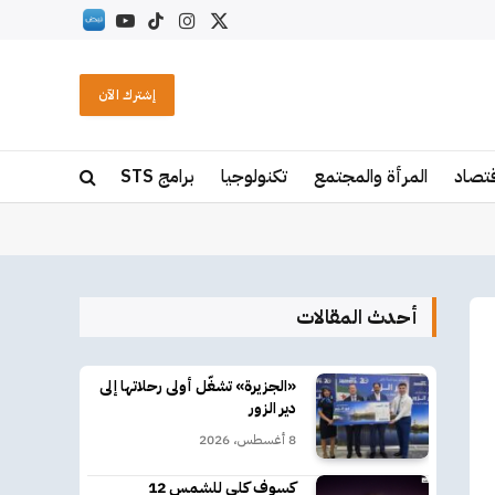
X
الانستغرام
تيكتوك
يوتيوب
RSS
(Twitter)
إشترك الآن
قتصاد
المرأة والمجتمع
تكنولوجيا
برامج STS
أحدث المقالات
«الجزيرة» تشغّل أولى رحلاتها إلى
دير الزور
8 أغسطس، 2026
كسوف كلي للشمس 12