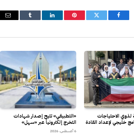
فيسبوك
تويتر
بينتيريست
لينكدإن
Tumblr
البري
الإل
 لذوي الاحتياجات
«التطبيقي» تتيح إصدار شهادات
امج خليجي لإعداد القادة
التخرج إلكترونياً عبر «سهل»
6 أغسطس، 2026