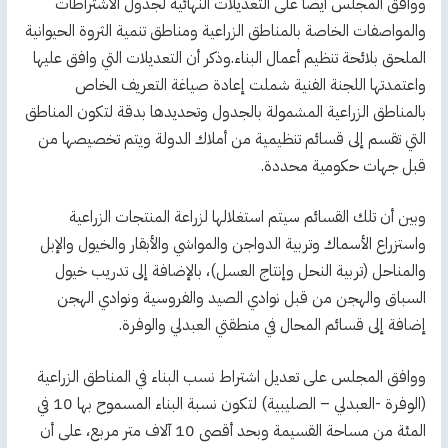
ووافق المجلس أيضا على التعديلات النهائية لجدول الاشتراطات
والمواصفات الخاصة بالمناطق الزراعية ومناطق تنمية الثروة الحيوانية
الملحق بلائحة تنظيم أعمال البناء.وذكر أن التعديلات التي وافق عليها
واعتمدتها اللجنة الفنية شملت إعادة صياغة التعريف الخاص
بالمناطق الزراعية المشمولة بالجدول وتحديدها بدقة لتكون المناطق
التي تقسم إلى قسائم تنظيمية من أملاك الدولة ويتم تخصيصها من
قبل جهات حكومية محددة.
وبين أن تلك القسائم سيتم استغلالها لزراعة المنتجات الزراعية
واستزراع الأسماك وتربية الدواجن والمواشي والأبقار والخيول والإبل
والمناحل (تربية النحل وإنتاج العسل)، بالإضافة إلى تدريب خيول
السباق والهجن من قبل نوادي الصيد والفروسية ونوادي الهجن
إضافة إلى قسائم المحال في منطقتي العبدلي والوفرة.
ووافق المجلس على تعديل اشتراط نسب البناء في المناطق الزراعية
(الوفرة -العبدلي – الصليبية) لتكون نسبة البناء المسموح بها 10 في
المئة من مساحة القسيمة وبحد أقصى 10 آلاف متر مربع، على أن