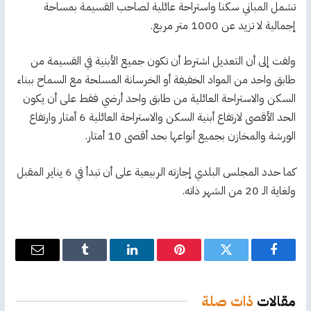
تشمل المباني سكنا واستراحة عائلية لصاحب القسيمة بمساحة
إجمالية لا تزيد عن 1000 متر مربع.
ولفت إلى أن التعديل اشترط أن تكون جميع الأبنية في القسيمة من
طابق واحد من المواد الخفيفة أو الخرسانة المسلحة مع السماح ببناء
السكن والاستراحة العائلية من طابق واحد أرضي فقط على أن يكون
الحد الأقصى لارتفاع أبنية السكن والاستراحة العائلية 6 أمتار وارتفاع
الورشة والمخازن بجميع أنواعها بحد أقصى 10 أمتار.
كما حدد المجلس البلدي إجازته الربيعية على أن تبدأ في 6 يناير المقبل
ولغاية الـ 20 من الشهر ذاته.
فيسبوك
تويتر
بينتيريست
لينكدإن
Tumblr
البريد
الإلكترو
مقالات
ذات صلة