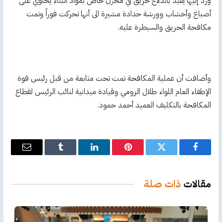
ورد إليها يفيد باندلاع حريق في مخزن خاص بمواد البناء يحتوي على
أصباغ وأخشاب وورشة حدادة مشيرة الى أنها تحركت فوراً وتمت
مكافحة الحريق والسيطرة عليه.
وأضافت أن عملية المكافحة تمت تحت متابعة من قبل رئيس قوة
الإطفاء العام اللواء طلال الرومي وقيادة ميدانية لنائب الرئيس لقطاع
المكافحة بالتكليف العميد أحمد حمود.
فيسبوك
تويتر
بينتيريست
لينكدإن
Tumblr
البريد
الإلكترو
مقالات
ذات صلة