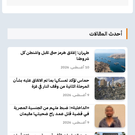
أحدث المقالات
طهران: إغلاق هرمز حتى تقبل واشنطن كل
شروطنا
10 أغسطس، 2026
حماس تؤكد تمسكها بما تم الاتفاق عليه بشأن
المرحلة الثانية من وقف النار في غزة
9 أغسطس، 2026
«الداخلية»: ضبط متهم من الجنسية المصرية
فـي قـضـية قتـل عـمـد راح ضحـيـتـهـا مقـيمان
9 أغسطس، 2026