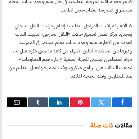
5. مراجعة مراقبة المرحلة التعليمية في حال عدم وجود بيانات المعلم
مستمر في المدرسة بنظام سجل الطالب.
6. الايعاز لمراقبات المراحل التعليمية إتمام إجراءات النقل الداخلي
وتحديد مركز العمل لجميع حالات «النقل الخارجي، التثبيت الندب
العودة من الاجازة، عدم وجود بيانات معلم مستمر في المدرسة
وغيرها من الحالات». آملين الانتهاء من كافة ما سبق ذكره قبل بدء
دوام المتعلمين ليتسنى للجهة المعنية «إدارة نظم المعلومات»
تحديث البيانات على برنامج ميكروسوفت «تيمز» وتفعيل التعليم عن
بعد للمدارس وقت الحاجة لذلك.
فيسبوك
تويتر
بينتيريست
لينكدإن
Tumblr
البريد
الإلكترو
مقالات
ذات صلة