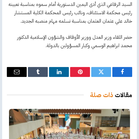
السيد الرفاعي الذي أدى اليمين الدستورية أمام سموه بمناسبة تعيينه
رئيس محكمة الاستئناف، ونائب رئيس المحكمة الكلية المستشار
خالد علي عثمان العثمان بمناسبة تسلمه مهام منصبه الجديد.
حضر اللقاء وزير العدل ووزير الأوقاف والشؤون الإسلامية الدكتور
محمد ابراهيم الوسمي وكبار المسؤولين بالدولة.
فيسبوك
تويتر
بينتيريست
لينكدإن
Tumblr
البريد
الإلكترو
مقالات
ذات صلة