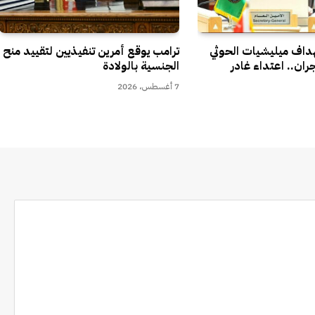
هداف ميليشيات الحوثي
ترامب يوقع أمرين تنفيذيين لتقييد منح
ران.. اعتداء غادر
الجنسية بالولادة
7 أغسطس، 2026