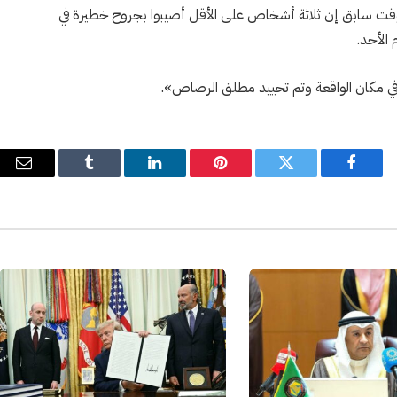
 وقت سابق إن ثلاثة أشخاص على الأقل أصيبوا بجروح خطيرة في
الأحد.
 في مكان الواقعة وتم تحييد مطلق الرصاص».
فيسبوك
تويتر
بينتيريست
لينكدإن
Tumblr
البري
الإل