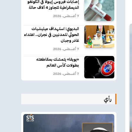
إصابات فيروس إيبولا في الكونغو
الديمقراطية تتجاوز 4 آلاف حالة
7 أغسطس، 2026
البديوي: استهداف ميليشيات
الحوثي للمدنيين في نجران.. اعتداء
غادر وجبان
7 أغسطس، 2026
«يويفا» يتمسّك بمقاطعته
بطولات كأس العالم
7 أغسطس، 2026
رأي