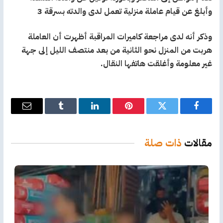
وأبلغ عن قيام عاملة منزلية تعمل لدى والدته بسرقة 3
وذكر أنه لدى مراجعة كاميرات المراقبة أظهرت أن العاملة
هربت من المنزل نحو الثانية من بعد منتصف الليل إلى جهة
غير معلومة وأغلقت هاتفها النقال.
فيسبوك
تويتر
بينتيريست
لينكدإن
Tumblr
البريد
الإلكترو
مقالات
ذات صلة