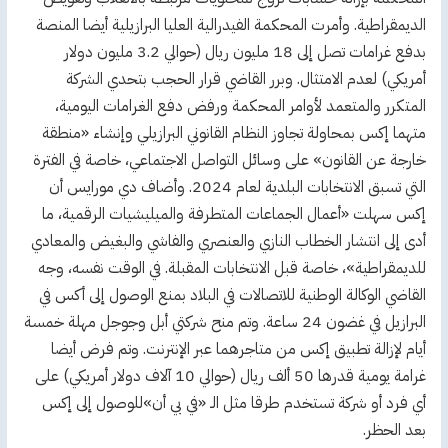
الديمقراطية. وأمرت المحكمة الفيدرالية العليا البرازيلية أيضا المنصة
بدفع غرامات تصل إلى 18 مليون ريال (حوالي 3.2 مليون دولار
أمريكي) لعدم الامتثال. وبرر القاضي قرار الحجب بتحدي الشركة
المتكرر والمتعمد لأوامر المحكمة ورفض دفع الغرامات اليومية،
متهما إكس بمحاولة تجاوز النظام القانوني البرازيلي وإنشاء «منطقة
خارجة عن القانون» على وسائل التواصل الاجتماعي، خاصة في الفترة
التي تسبق الانتخابات البلدية لعام 2024. وأضاف دي مورايس أن
إكس سهلت «أعمال الجماعات المتطرفة والميليشيات الرقمية، ما
أدى إلى انتشار الخطاب النازي والعنصري والفاشي والبغيض والمعادي
للديمقراطية»، خاصة قبل الانتخابات المقبلة. في الوقت نفسه، وجه
القاضي الوكالة الوطنية للاتصالات في البلاد بمنع الوصول إلى أكس في
البرازيل في غضون 24 ساعة. وتم منح شركتي أبل وجوجل مهلة خمسة
أيام لإزالة تطبيق إكس من متاجرهما عبر الإنترنت. وتم فرض أيضا
غرامة يومية قدرها 50 ألف ريال (حوالي 10 آلاف دولار أمريكي) على
أي فرد أو شركة تستخدم طرقا مثل الـ «في بي أن»للوصول إلى إكس
بعد الحظر.