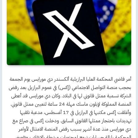
أمر قاضي المحكمة العليا البرازيلية ألكسندر دي مورايس يوم الجمعة
بحجب منصة التواصل الاجتماعي (إكس) في عموم البرازيل بعد رفض
الشركة تسمية ممثل قانوني لها في البلاد. وكان دي مورايس قد أعطى
المنصة المملوكة لإيلون ماسك مهلة 24 ساعة لتعيين ممثل قانوني.
وأغلقت إكس مكتبها في البرازيل في 17 أغسطس، مدعية تلقيها
تهديدات باحتجاز ممثلها القانوني السابق. ودخلت إكس في صراع مع
دي مورايس منذ عدة أشهر بسبب رفض المنصة الامتثال لأوامر
المحكمة بإزالة حسابات تروج لمحتويات مرتبطة بالانقلاب وتقويض