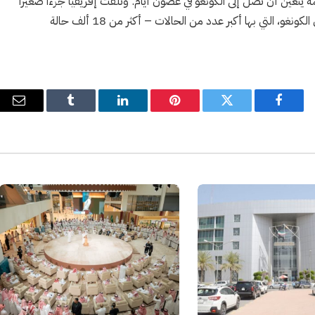
تعين أن تصل إلى الكونغو في غضون أيام. وتلقت إفريقيا جزءاً صغيراً
فقط من اللقاحات اللازمة لإبطاء انتشار الفيروس، خاصة في الكونغو، التي بها أكبر عدد من الحالات – أكثر من 18 ألف حالة
فيسبوك
تويتر
بينتيريست
لينكدإن
Tumblr
البري
الإل