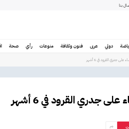
صال بنا
ياضة
دولي
عربى
فنون وثقافة
منوعات
رأي
صحة
ا
لى جدري القرود في 6 أشهر
ى جدري القرود في 6 أشهر
ت