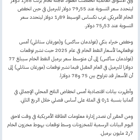
وفي الأسواق العالمية انخفضت العقود الآجلة لخام برنت 88ر1 دولار
ليتحدد سعر التسوية عند 55ر79 دولار للبرميل في حين انخفض
الخام الأمريكي غرب تكساس الوسيط 89ر1 دولار ليتحدد سعر
التسوية عند 53ر75 دولار.
وخفض خبراء بنكي (غولدمان ساكس) و(مورغان ستانلي) أمس
توقعاتهما لأسعار النفط الخام في عام 2025 حيث تشير توقعات
(غولدمان ساكس) إلى أن متوسط سعر برميل النفط الخام سيبلغ 77
دولارا للبرميل في العام المقبل فيما تشير توقعات (مورغان ستانلي) إلى
أن الأسعار قد تتراوح بين 75 و78 دولارا.
وأظهرت بيانات اقتصادية أمس انخفاض الناتج المحلي الإجمالي في
ألمانيا بنسبة 1ر0 في المئة على أساس فصلي خلال الربع الثاني.
ومن المقرر أن تصدر إدارة معلومات الطاقة الأمريكية في وقت لاحق
اليوم البيانات الرسمية للمخزونات وسط توقعات بهبوط مخزون الخام
7ر2 مليون برميل.