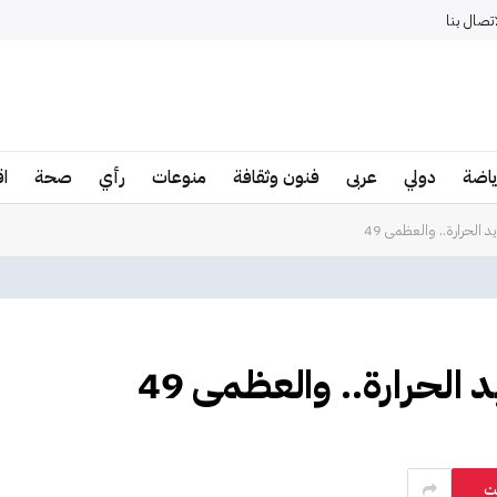
اتصال بنا
ياضة
دولي
عربى
فنون وثقافة
منوعات
رأي
صحة
ا
الحرارة.. والعظمى 49
لحرارة.. والعظمى 49
ت