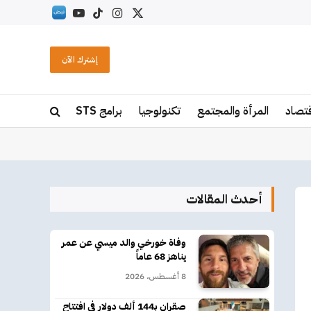
X
الانستغرام
تيكتوك
يوتيوب
RSS
(Twitter)
إشترك الآن
قتصاد
المرأة والمجتمع
تكنولوجيا
برامج STS
أحدث المقالات
وفاة خورخي والد ميسي عن عمر
يناهز 68 عاماً
8 أغسطس، 2026
صقران بـ144 ألف دولار في افتتاح