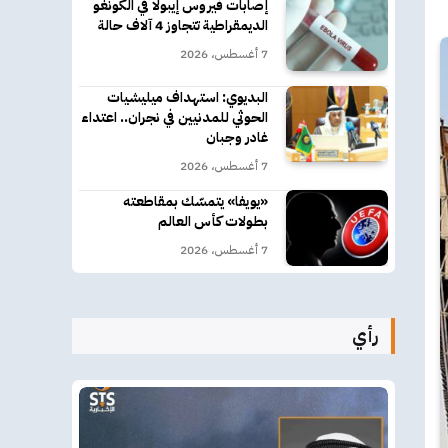
إصابات فيروس إيبولا في الكونغو
الديمقراطية تتجاوز 4 آلاف حالة
7 أغسطس، 2026
البديوي: استهداف ميليشيات
الحوثي للمدنيين في نجران.. اعتداء
غادر وجبان
7 أغسطس، 2026
«يويفا» يتمسّك بمقاطعته
بطولات كأس العالم
7 أغسطس، 2026
رأي