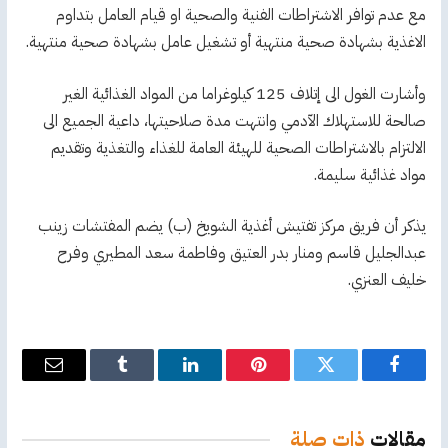
مع عدم توافر الاشتراطات الفنية والصحية او قيام العامل بتداوم
الاغذية بشهادة صحية منتهية أو تشغيل عامل بشهادة صحية منتهية.
وأشارت الغول الى إتلاف 125 كيلوغراما من المواد الغذائية الغير
صالحة للاستهلاك الآدمي وانتهت مدة صلاحيتها، داعية الجميع الى
الالتزام بالاشتراطات الصحية للهيئة العامة للغذاء والتغذية وتقديم
مواد غذائية سليمة.
يذكر أن فريق مركز تفتيش أغذية الشويخ (ب) يضم المفتشات زينب
عبدالجليل قاسم ومنار بدر العتيق وفاطمة سعد المطيري وفرح
خليف العنزي.
فيسبوك
تويتر
بينتيريست
لينكدإن
Tumblr
البريد
الإلكترو
مقالات
ذات صلة