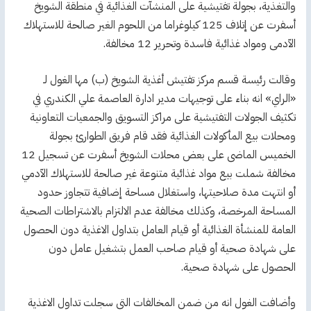
والتغذية، بجولة تفتيشية على المنشآت الغذائية في منطقة الشويخ
أسفرت عن إتلاف 125 كيلوغراما من اللحوم الغير صالحة للاستهلاك
الآدمى ومواد غذائية فاسدة وتحرير 12 مخالفة.
وقالت رئيسة قسم مركز تفتيش أغذية الشويخ (ب) مها الغول لـ
«الراي» انه بناء على توجيهات مدير ادارة العاصمة علي الكندري في
تكثيف الجولات التفتيشية على مراكز التسويق والجمعيات التعاونية
ومحلات بيع المأكولات الغذائية فقد قام فريق الطوارئ بجولة
الخميس الماضى على بعض محلات الشويخ أسفرت عن تسجيل 12
مخالفة شملت بيع مواد غذائية متنوعة غير صالحة للاستهلاك الآدمي
أو انتهت مدة صلاحيتها، واستغلال مساحة إضافية تتجاوز حدود
المساحة المرخصة، وكذلك مخالفة عدم الالتزام بالاشتراطات الصحية
العامة للمنشأة الغذائية أو قيام العامل بتداول الاغذية دون الحصول
على شهادة صحية أو قيام صاحب العمل بتشغيل عامل دون
الحصول على شهادة صحية.
وأضافت الغول انه من ضمن المخالفات التى سجلت تداول الاغذية