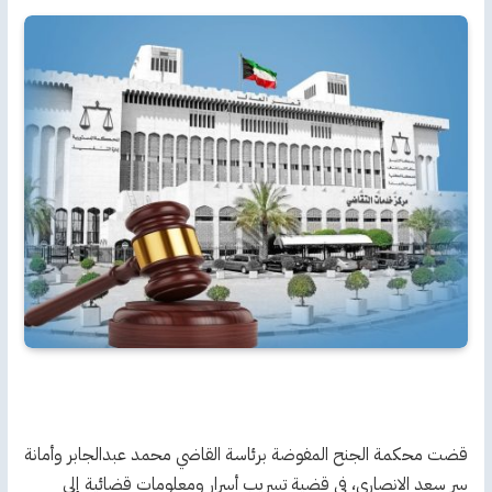
قضت محكمة الجنح المفوضة برئاسة القاضي محمد عبدالجابر وأمانة
سر سعد الانصاري، في قضية تسريب أسرار ومعلومات قضائية إلى