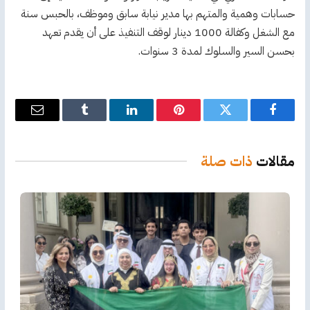
حسابات وهمية والمتهم بها مدير نيابة سابق وموظف، بالحبس سنة
مع الشغل وكفالة 1000 دينار لوقف التنفيذ على أن يقدم تعهد
بحسن السير والسلوك لمدة 3 سنوات.
فيسبوك
تويتر
بينتيريست
لينكدإن
Tumblr
البريد
الإلكترو
مقالات
ذات صلة