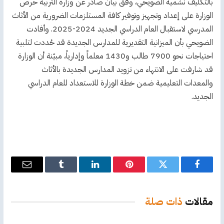
بالتكليف نشمية الضويحي، وفق بيان صادر عن وزارة التربية حرص
الوزارة على إعداد وتجهيز وتوفير كافة المستلزمات الضرورية من الأثاث
المدرسي لاستقبال العام الدراسي الجديد 2024-2025. وأفادت
الضويحي بأن الميزانية التقديرية للمدارس الجديدة قد حُددت لتلبية
احتياجات نحو 7900 طالب و1430 معلماً وإدارياً، مبيّنة أن الوزارة
قد شارفت على الانتهاء من تزويد المدارس الجديدة بالأثاث
والمعدات التعليمية ضمن خطة الوزارة للاستعداد للعام الدراسي
الجديد.
فيسبوك
تويتر
بينتيريست
لينكدإن
Tumblr
البريد
الإلكترو
مقالات
ذات صلة