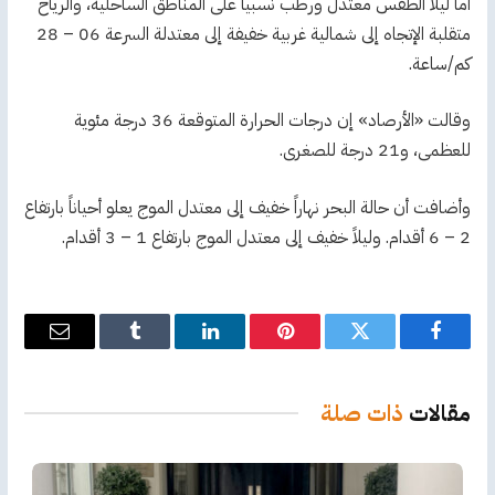
أما ليلاً الطقس معتدل ورطب نسبياً على المناطق الساحلية، والرياح
متقلبة الإتجاه إلى شمالية غربية خفيفة إلى معتدلة السرعة 06 – 28
كم/ساعة.
وقالت «الأرصاد» إن درجات الحرارة المتوقعة 36 درجة مئوية
للعظمى، و21 درجة للصغرى.
وأضافت أن حالة البحر نهاراً خفيف إلى معتدل الموج يعلو أحياناً بارتفاع
2 – 6 أقدام. وليلاً خفيف إلى معتدل الموج بارتفاع 1 – 3 أقدام.
فيسبوك
تويتر
بينتيريست
لينكدإن
Tumblr
البريد
الإلكترو
مقالات
ذات صلة