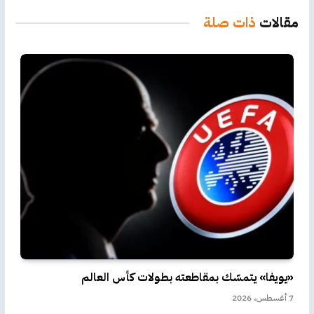
الإلكترو
مقالات
ذات صلة
«يويفا» يتمسّك بمقاطعته بطولات كأس العالم
7 أغسطس، 2026