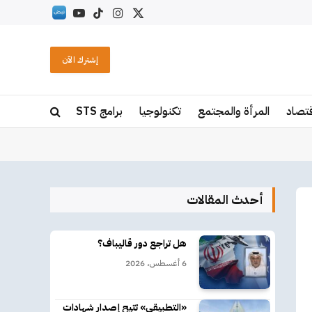
X
الانستغرام
تيكتوك
يوتيوب
RSS
(Twitter)
إشترك الآن
قتصاد
المرأة والمجتمع
تكنولوجيا
برامج STS
أحدث المقالات
هل تراجع دور قاليباف؟
6 أغسطس، 2026
«التطبيقي» تتيح إصدار شهادات