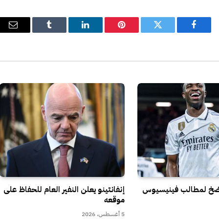
فيسبوك
تويتر
بينتيريست
لينكدإن
Tumblr
البري
الإل
رضخ لمطالب فينيسيوس
إنفانتينو يعلن النفير العام للحفاظ على
موقعه
5 أغسطس، 2026