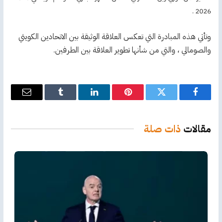
2026 .
وتأتي هذه المبادرة التي تعكس العلاقة الوثيقة بين الاتحادين الكويتي
والصومالي ، والتي من شأنها تطوير العلاقة بين الطرفين.
فيسبوك
تويتر
بينتيريست
لينكدإن
Tumblr
البريد
الإلكترو
مقالات
ذات صلة