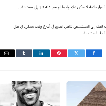
ر دائمة لا يمكن علاجها، ما لم يتم نقله فورًا إلى مستشفى
ة لنقله إلى المستشفى لتلقي العلاج في أسرع وقت ممكن، في ظل
ية طبية منتظمة.
فيسبوك
تويتر
بينتيريست
لينكدإن
Tumblr
البري
الإل