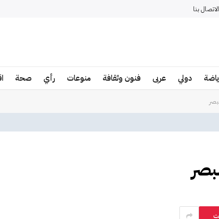
لاتصال بنا
ياضة
دولي
عربى
فنون وثقافة
منوعات
رأي
صحة
ا
بصر
بصر
ت