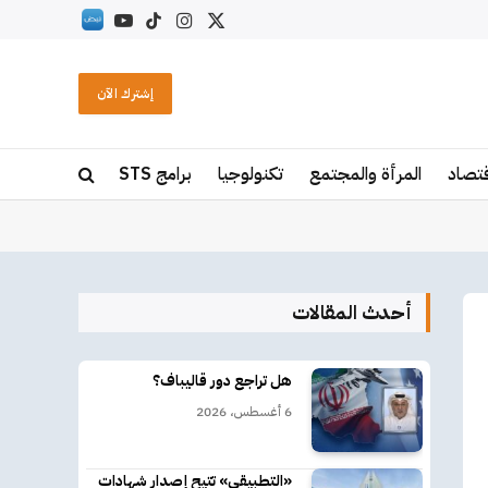
X
الانستغرام
تيكتوك
يوتيوب
RSS
(Twitter)
إشترك الآن
قتصاد
المرأة والمجتمع
تكنولوجيا
برامج STS
أحدث المقالات
هل تراجع دور قاليباف؟
6 أغسطس، 2026
«التطبيقي» تتيح إصدار شهادات