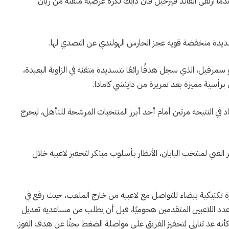
ما ارتقى القائد فيرجيل فان دايك لكرة عرضية متقنة من ريان
لق تسديدة منخفضة قوية عجز الحارس الهولندي عن التصدي لها.
مرفيل، الذي سجل هدفًا رائعًا بتسديدة متقنة في الزاوية البعيدة،
 برأسية مميزة بعد تمريرة من دايتشي كامادا.
د في النتيجة مرتين أمام أحد أبرز المنتخبات المرشحة للتأهل، ليخرج
لفني لمنتخب اليابان، الأنظار بأسلوب مبتكر لتحفيز لاعبيه خلال
تكتيكية بيضاء للتواصل مع لاعبيه من خارج الملعب، حيث رفع في
ان “4-5″، في إشارة إلى زيادة عدد اللاعبين المتقدمين هجوميًا، قبل أن يطلب من مساعديه تعديل