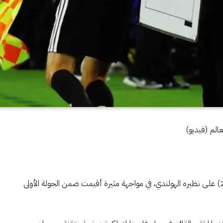
الم (فيديو)
نجح المنتخب الياباني في فرض التعادل الإيجابي بنتيجة (2-2) على نظيره الهولندي، في مواجهة مثيرة أقيمت ضمن الجولة الأولى