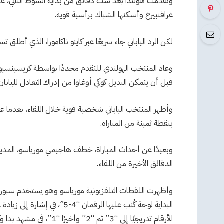
وتقدمت هولندا بعد ست دقائق من بداية الشوط الثاني، عند
غرافنبيرخ وأسكنها الشباك برأسية قوية.
لكن الرد الياباني جاء سريعًا عبر كايتو ناكامورا، الذي أط
وعاد المنتخب الهولندي للتقدم مجددًا بواسطة كريسينسيو س
قبل أن يتمكن البديل كوكي أوغاوا من إدراك التعادل لليابان
وأظهر المنتخب الياباني شخصية قوية خلال اللقاء، بعدما عا
بنقطة ثمينة من المباراة.
وبعيدًا عن أحداث المباراة، خطف هاجيمي مورياسو، المدير ا
الدقائق الأخيرة من اللقاء.
وأظهرت اللقطات التلفزيونية مورياسو وهو يستخدم سبورة 
البداية لوحة كُتب عليها الرقم
الأرقام تدريجيًا إلى “3” ثم “2” وأخيرًا “1”، في مشهد بدا وكأنه عد تنازلي لتحفيز الفريق على مواصلة الضغط بحثًا عن هدف الفوز.