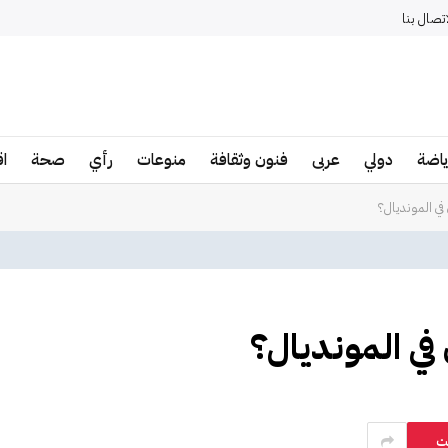
اتصال بنا
ياضة
دولي
عربى
فنون وثقافة
منوعات
رأي
صحة
ا
في المونديال؟
في المونديال؟
ت