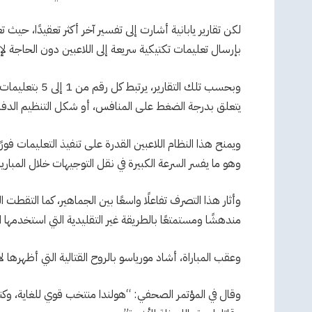
لكن تقارير يابانية أشارت إلى تفسير آخر أكثر تعقيدًا، حيث
بإرسال تعليمات تكتيكية سريعة إلى اللاعبين دون الحاجة لإي
وبحسب تلك التقار
يتعلق بدرجة الضغط على المنافس، أو شكل التنظيم الدفاع
ويمنح هذا النظام اللاعبين القدرة على تنفيذ التعليمات فور
وهو ما يفسر السرعة الكبيرة في نقل التوجيهات خلال المباري
وأثار هذا التصرف تفاعلًا واسعًا بين الجماهير، كما التقط
مندهشًا ومستمتعًا بالطريقة غير التقليدية التي استخدمها الم
وعقب المباراة، أشاد مورياسو بالروح القتالية التي أظهرها 
وقال في المؤتمر الصحفي: “هولندا منتخب قوي للغاية، وكن