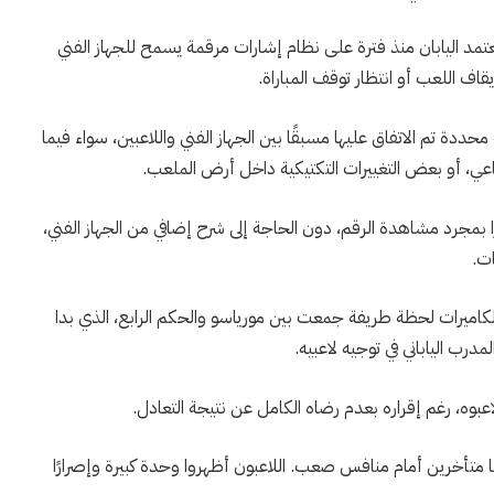
 تعتمد اليابان منذ فترة على نظام إشارات مرقمة يسمح للجهاز الفني
قاف اللعب أو انتظار توقف المباراة.
ير، يرتبط كل رقم من 1 إلى 5 بتعليمات محددة تم الاتفاق عليها مسبقًا بين الجهاز الفني واللاعبين، سواء فيما
ي، أو بعض التغييرات التكتيكية داخل أرض الملعب.
ًا بمجرد مشاهدة الرقم، دون الحاجة إلى شرح إضافي من الجهاز الفني،
ات.
ت الكاميرات لحظة طريفة جمعت بين مورياسو والحكم الرابع، الذي بدا
درب الياباني في توجيه لاعبيه.
لاعبوه، رغم إقراره بعدم رضاه الكامل عن نتيجة التعادل.
ا متأخرين أمام منافس صعب. اللاعبون أظهروا وحدة كبيرة وإصرارًا