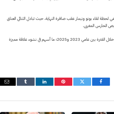
لحظة لقاء بونو ونيمار عقب صافرة النهاية، حيث تبادل الثنائي العناق
يص الحارس المغربي.
وسبق أن لعب نيمار وبونو معًا في صفوف الهلال السعودي خلال الفترة بين عامي 2023 و2025؛ ما أسهم في نشوء علاقة مميزة
فيسبوك
تويتر
بينتيريست
لينكدإن
Tumblr
البري
الإل