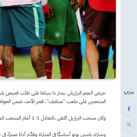
حرص النجم البرازيلي نيمار دا سيلفا على طلب قميص يا
شاركها
المنتخبين على ملعب “ميتلايف”، فجر الأحد، ضمن الجولة الأ
وكان منتخب البرازيل اكتفى بالتعادل 1-1 أمام المنتخب المغربي في افتتاح مشوار الفريقين بالبطولة.
وشارك ياسين بونو أساسيًّا في المباراة وقدَّم أداءً مميزًا