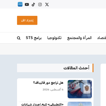
X
الانستغرام
تيكتوك
يوتيوب
RSS
(Twitter)
إشترك الآن
قتصاد
المرأة والمجتمع
تكنولوجيا
برامج STS
أحدث المقالات
هل تراجع دور قاليباف؟
6 أغسطس، 2026
«التطبيقي» تتيح إصدار شهادات