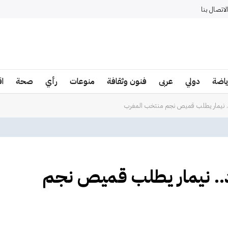
لاتصال بنا
ياضة
دولي
عربى
فنون وثقافة
منوعات
رأي
صحة
ا
ود.. نيمار يطلب قميص نجم منتخب المغرب
ود.. نيمار يطلب قميص نجم